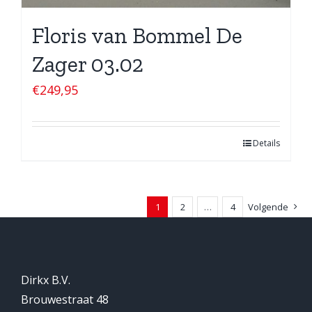
Floris van Bommel De
Zager 03.02
€
249,95
Details
1
2
…
4
Volgende
Dirkx B.V.
Brouwestraat 48