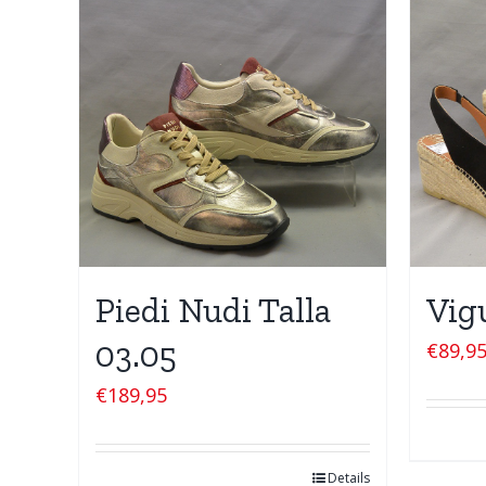
Piedi Nudi Talla
Vig
03.05
€
89,9
€
189,95
Details