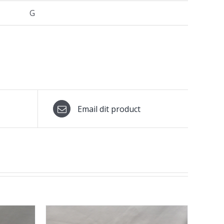
G
Email dit product