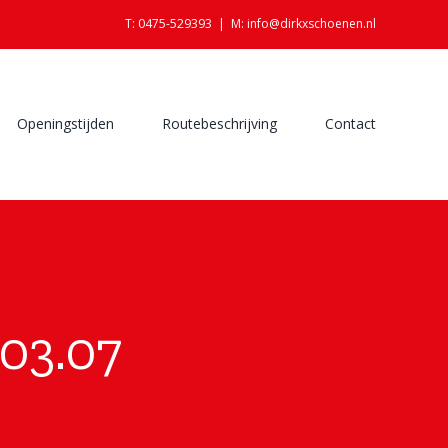
T: 0475-529393
|
M: info@dirkxschoenen.nl
Openingstijden
Routebeschrijving
Contact
03.07