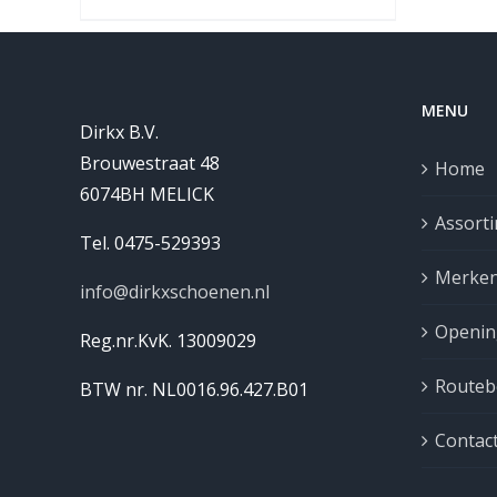
MENU
Dirkx B.V.
Brouwestraat 48
Home
6074BH MELICK
Assort
Tel. 0475-529393
Merke
info@dirkxschoenen.nl
Openin
Reg.nr.KvK. 13009029
Routebe
BTW nr. NL0016.96.427.B01
Contac