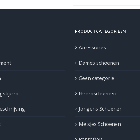
PRODUCTCATEGORIEËN
Accessoires
iment
Dames schoenen
n
Geen categorie
gstijden
Herenschoenen
schrijving
Jongens Schoenen
t
Meisjes Schoenen
Pantoffels