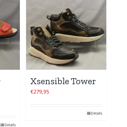
r
Xsensible Tower
€
279,95
Details
Details