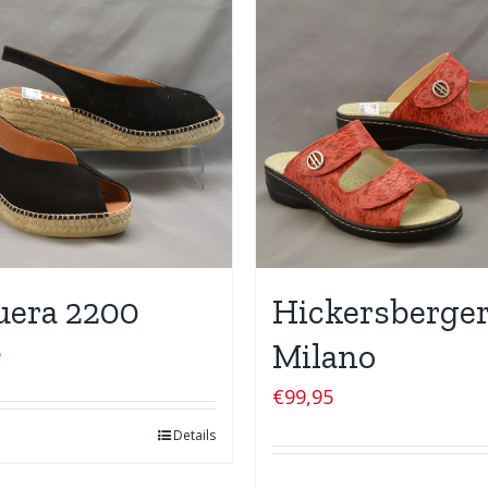
uera 2200
Hickersberge
Milano
5
€
99,95
Details