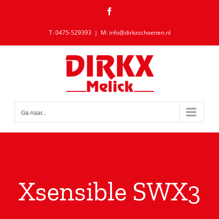
Ga
Facebook
naar
inhoud
T: 0475-529393
|
M: info@dirkxschoenen.nl
Ga naar...
Xsensible SWX3