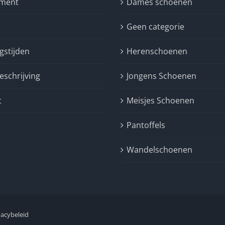
iment
Dames schoenen
n
Geen categorie
gstijden
Herenschoenen
schrijving
Jongens Schoenen
t
Meisjes Schoenen
Pantoffels
Wandelschoenen
vacybeleid