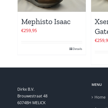
Mephisto Isaac
Xse
Gat
€
259,95
€
259,
Details
MENU
Dirkx B.V.
Brouwestraat 48
Home
6074BH MELICK