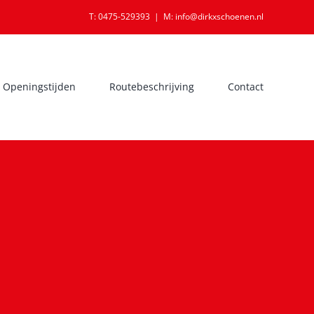
T: 0475-529393
|
M: info@dirkxschoenen.nl
Openingstijden
Routebeschrijving
Contact