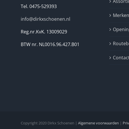
Assort
Tel. 0475-529393
Merke
info@dirkxschoenen.nl
Openin
Reg.nr.KvK. 13009029
Routebe
BTW nr. NL0016.96.427.B01
Contac
Copyright 2020 Dirkx Schoenen |
Algemene voorwaarden
|
Pri