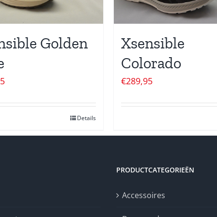
nsible Golden
Xsensible
e
Colorado
95
€
289,95
Details
PRODUCTCATEGORIEËN
Accessoires