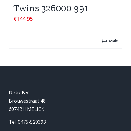
Twins 326000 991
€
144,95
Details
Dirkx B.V.
Brouwestraat 48
6074BH MELICK
Tel. 0475-529393