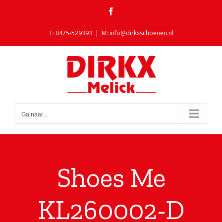
Ga
Facebook
naar
inhoud
T: 0475-529393
|
M: info@dirkxschoenen.nl
Ga naar...
Shoes Me
KL260002-D