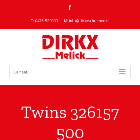
Ga
Facebook
naar
inhoud
T: 0475-529393
|
M: info@dirkxschoenen.nl
Ga naar...
Twins 326157
500