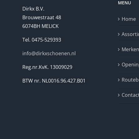
MENU
Dirkx B.V.
Brouwestraat 48
Home
6074BH MELICK
Assort
Tel. 0475-529393
Merke
info@dirkxschoenen.nl
Openin
Reg.nr.KvK. 13009029
Routebe
BTW nr. NL0016.96.427.B01
Contac