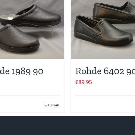
de 1989 90
Rohde 6402 9
€
89,95
Details