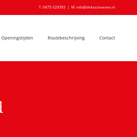
T: 0475-529393
|
M: info@dirkxschoenen.nl
Openingstijden
Routebeschrijving
Contact
d