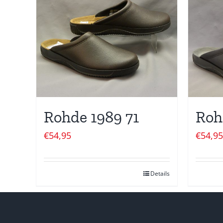
Rohde 1989 71
Roh
€
54,95
€
54,95
Details