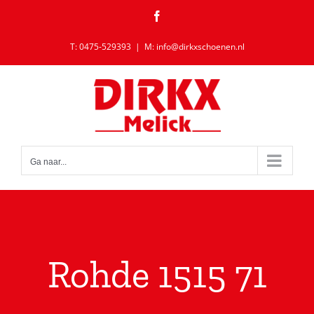
Ga
Facebook
naar
inhoud
T: 0475-529393
|
M: info@dirkxschoenen.nl
Ga naar...
Rohde 1515 71