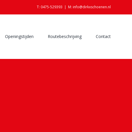
T: 0475-529393
|
M: info@dirkxschoenen.nl
Openingstijden
Routebeschrijving
Contact