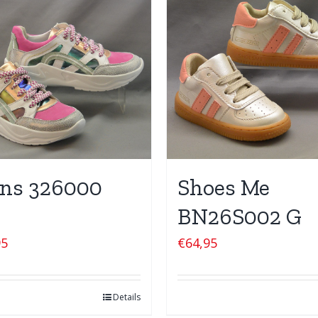
ns 326000
Shoes Me
BN26S002 G
95
€
64,95
Details