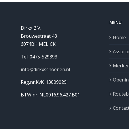
MENU
Dirkx B.V.
Brouwestraat 48
Home
6074BH MELICK
Assort
Tel. 0475-529393
Merke
info@dirkxschoenen.nl
Openin
Reg.nr.KvK. 13009029
Routebe
BTW nr. NL0016.96.427.B01
Contac