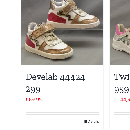
Develab 44424
Twi
299
959
€
69,95
€
144,
Details