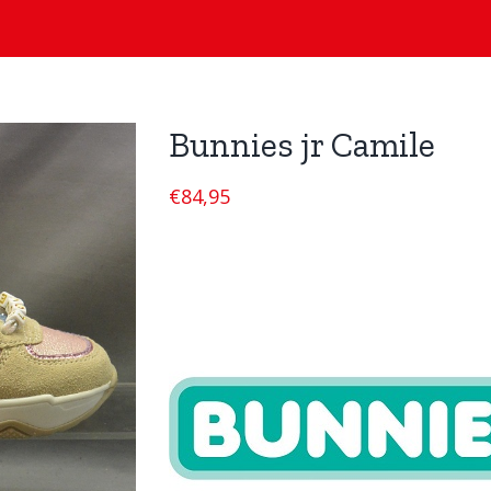
Bunnies jr Camile
€
84,95