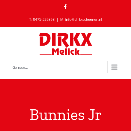
Ga
Facebook
naar
inhoud
T: 0475-529393
|
M: info@dirkxschoenen.nl
Ga naar...
Bunnies Jr