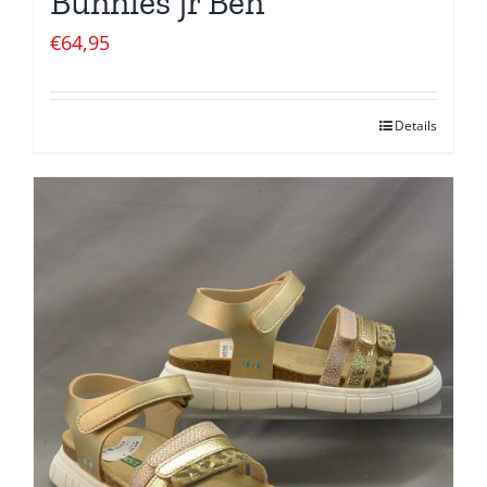
Bunnies jr Ben
€
64,95
Details