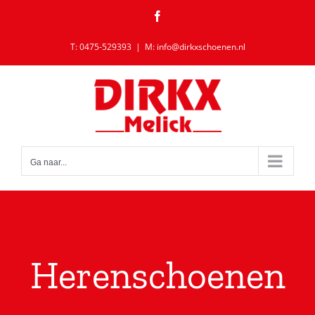
Ga
Facebook
naar
inhoud
T: 0475-529393
|
M: info@dirkxschoenen.nl
Ga naar...
Herenschoenen