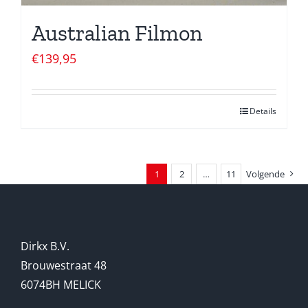
Australian Filmon
€
139,95
Details
1
2
…
11
Volgende
Dirkx B.V.
Brouwestraat 48
6074BH MELICK