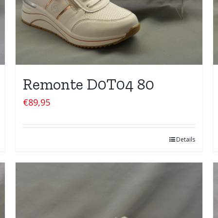
Remonte D0T04 80
€
89,95
Details