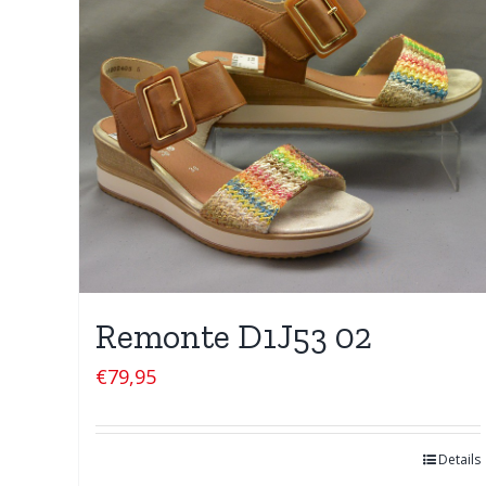
Remonte D1J53 02
€
79,95
Details