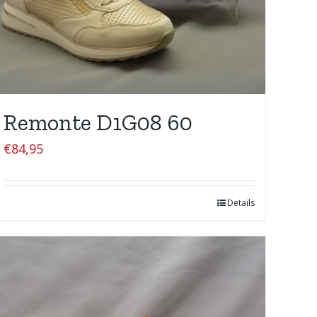
Remonte D1G08 60
€
84,95
Details