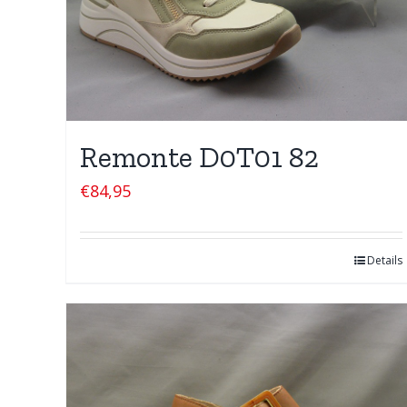
Remonte D0T01 82
€
84,95
Details