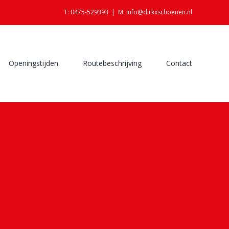
T: 0475-529393
|
M: info@dirkxschoenen.nl
Openingstijden
Routebeschrijving
Contact