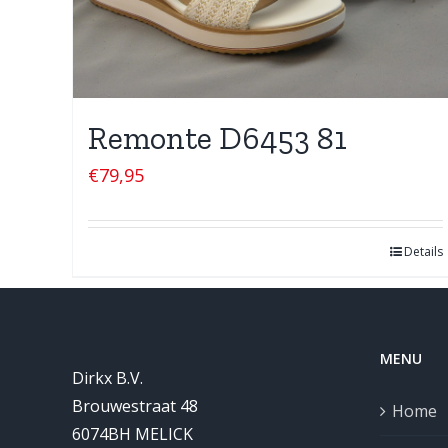
Remonte D6453 81
€
79,95
Details
MENU
Dirkx B.V.
Brouwestraat 48
Home
6074BH MELICK