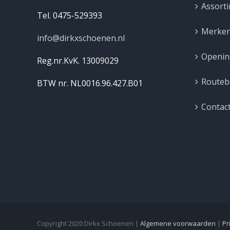
Assort
Tel. 0475-529393
Merke
info@dirkxschoenen.nl
Openin
Reg.nr.KvK. 13009029
Routebe
BTW nr. NL0016.96.427.B01
Contac
Copyright 2020 Dirkx Schoenen |
Algemene voorwaarden
|
Pr