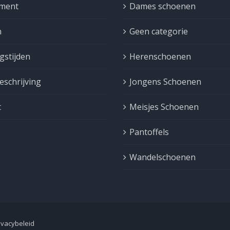
iment
Dames schoenen
n
Geen categorie
gstijden
Herenschoenen
schrijving
Jongens Schoenen
t
Meisjes Schoenen
Pantoffels
Wandelschoenen
ivacybeleid