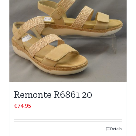
Remonte R6861 20
€
74,95
Details