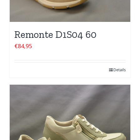
Remonte D1S04 60
€
84,95
Details