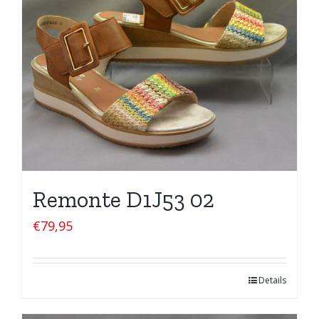
Remonte D1J53 02
€
79,95
Details