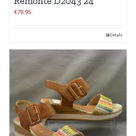
Remonte D2043 24
€
79,95
Details