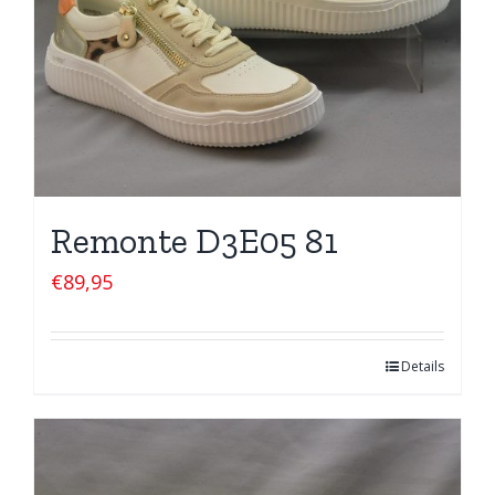
Remonte D3E05 81
€
89,95
Details