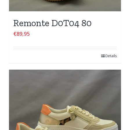
Remonte D0T04 80
€
89,95
Details