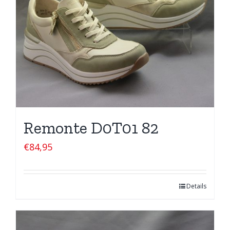
Remonte D0T01 82
€
84,95
Details