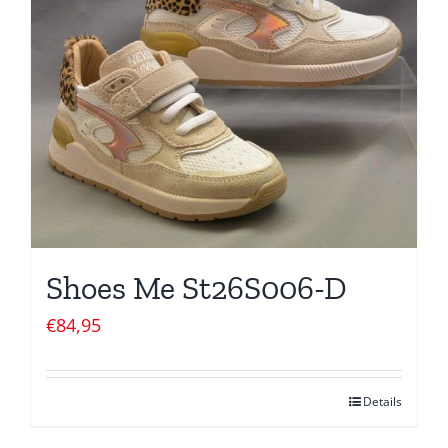
Shoes Me St26S006-D
€
84,95
Details