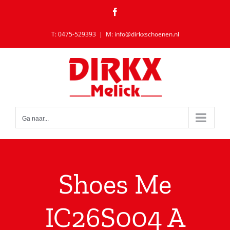
Ga
Facebook
naar
inhoud
T: 0475-529393
|
M: info@dirkxschoenen.nl
Ga naar...
Shoes Me
IC26S004 A