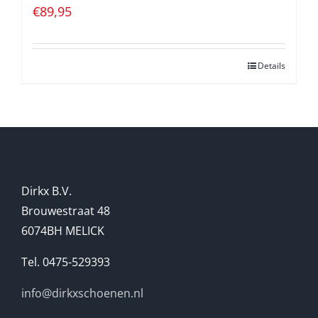
€
89,95
Details
Dirkx B.V.
Brouwestraat 48
6074BH MELICK
Tel. 0475-529393
info@dirkxschoenen.nl