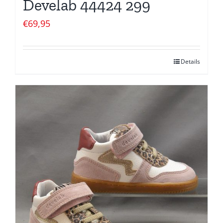
Develab 44424 299
€
69,95
Details