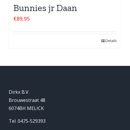
Bunnies jr Daan
€
89,95
Details
Dirkx B.V.
Brouwestraat 48
6074BH MELICK
Tel. 0475-529393