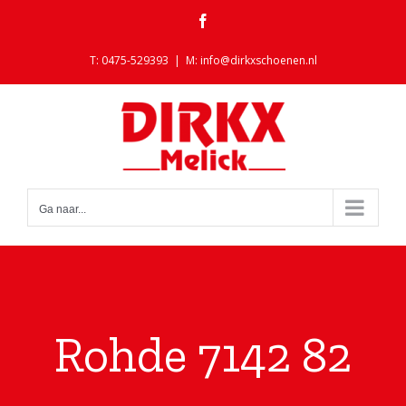
Ga
Facebook
naar
inhoud
T: 0475-529393
|
M: info@dirkxschoenen.nl
Ga naar...
Rohde 7142 82