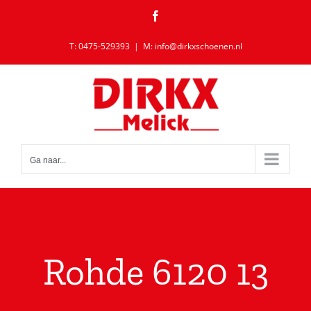
Ga
Facebook
naar
inhoud
T: 0475-529393
|
M: info@dirkxschoenen.nl
Ga naar...
Rohde 6120 13