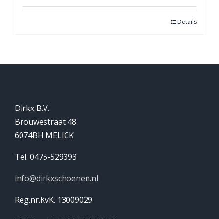
Details
Dirkx B.V.
Brouwestraat 48
6074BH MELICK
Tel. 0475-529393
info@dirkxschoenen.nl
Reg.nr.KvK. 13009029