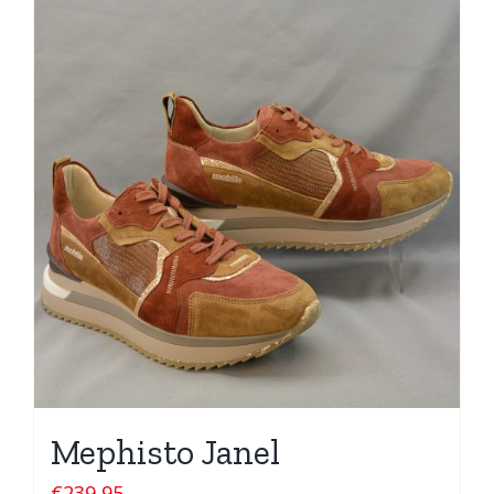
Mephisto Janel
€
239,95