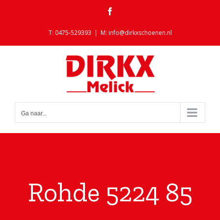
Ga
Facebook
naar
inhoud
T: 0475-529393
|
M: info@dirkxschoenen.nl
Ga naar...
Rohde 5224 85