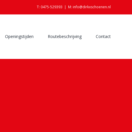
T: 0475-529393
|
M: info@dirkxschoenen.nl
Openingstijden
Routebeschrijving
Contact