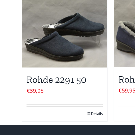
Roh
Rohde 2291 50
€
59,9
€
39,95
Details