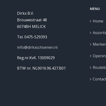
MENU
Dirkx B.V.
Brouwestraat 48
Home
6074BH MELICK
Assort
Tel. 0475-529393
Merke
info@dirkxschoenen.nl
Openin
Reg.nr.KvK. 13009029
Routebe
BTW nr. NL0016.96.427.B01
Contac