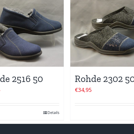
de 2516 50
Rohde 2302 5
5
€
34,95
Details