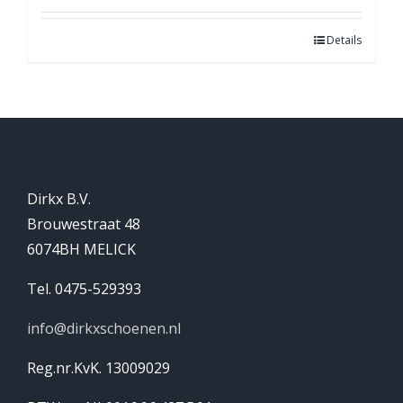
Details
Dirkx B.V.
Brouwestraat 48
6074BH MELICK
Tel. 0475-529393
info@dirkxschoenen.nl
Reg.nr.KvK. 13009029