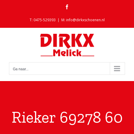
Ga
Facebook
naar
inhoud
T: 0475-529393
|
M: info@dirkxschoenen.nl
Ga naar...
Rieker 69278 60