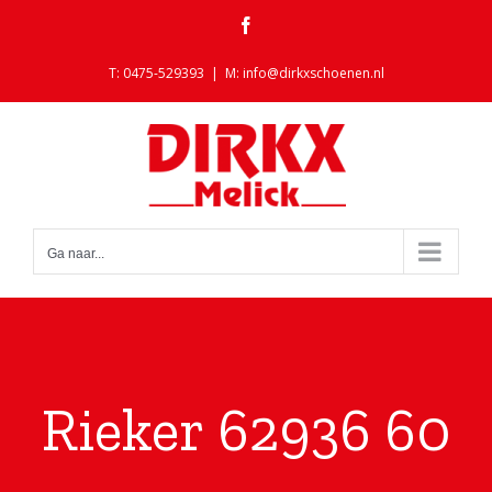
Ga
Facebook
naar
inhoud
T: 0475-529393
|
M: info@dirkxschoenen.nl
Ga naar...
Rieker 62936 60