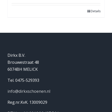
Details
Dirkx B.V.
Brouwestraat 48
6074BH MELICK
Tel. 0475-529393
info@dirkxschoenen.nl
Reg.nr.KvK. 13009029