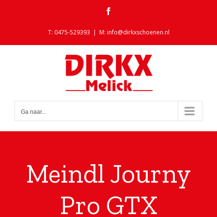
Ga
Facebook
naar
inhoud
T: 0475-529393
|
M: info@dirkxschoenen.nl
Ga naar...
Meindl Journy
Pro GTX