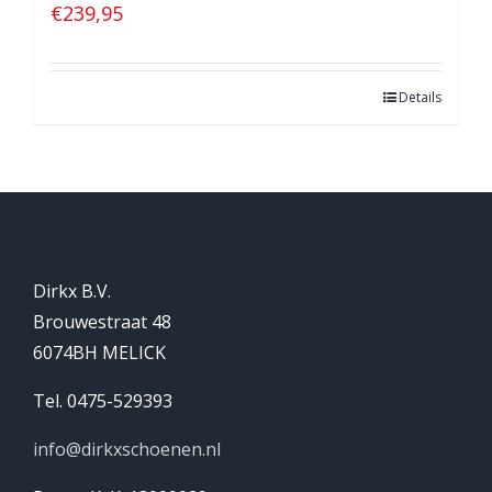
€
239,95
Details
Dirkx B.V.
Brouwestraat 48
6074BH MELICK
Tel. 0475-529393
info@dirkxschoenen.nl