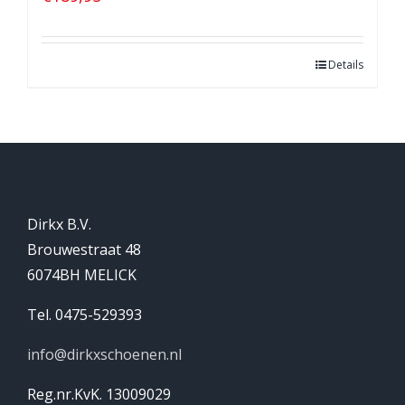
Details
Dirkx B.V.
Brouwestraat 48
6074BH MELICK
Tel. 0475-529393
info@dirkxschoenen.nl
Reg.nr.KvK. 13009029