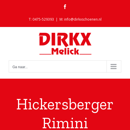
Ga
Facebook
naar
inhoud
T: 0475-529393
|
M: info@dirkxschoenen.nl
Ga naar...
Hickersberger
Rimini