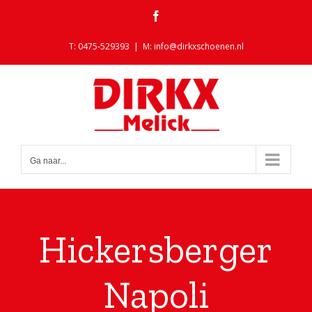
Ga
Facebook
naar
inhoud
T: 0475-529393
|
M: info@dirkxschoenen.nl
Ga naar...
Hickersberger
Napoli