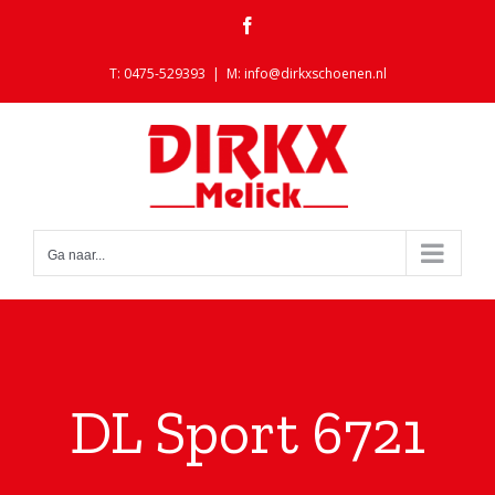
Ga
Facebook
naar
inhoud
T: 0475-529393
|
M: info@dirkxschoenen.nl
Ga naar...
DL Sport 6721