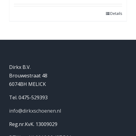
Details
Dirkx B.V.
Brouwestraat 48
6074BH MELICK
Tel. 0475-529393
info@dirkxschoenen.nl
Reg.nr.KvK. 13009029