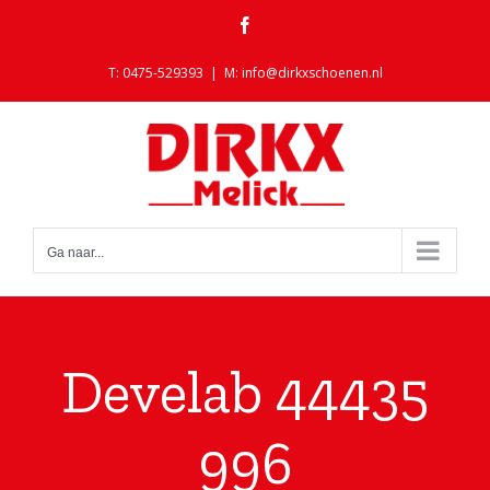
Ga
Facebook
naar
inhoud
T: 0475-529393
|
M: info@dirkxschoenen.nl
Ga naar...
Develab 44435
996