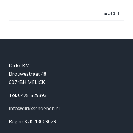
Details
Dirkx B.V.
Brouwestraat 48
6074BH MELICK
Tel. 0475-529393
info@dirkxschoenen.nl
Reg.nr.KvK. 13009029