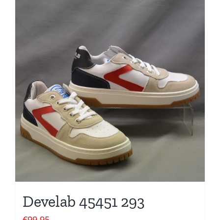
Develab 45451 293
€
99,95